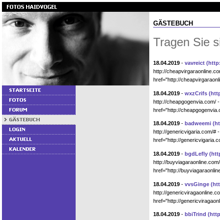
GÄSTEBUCH
Tragen Sie s
18.04.2019
-
vavreict
(http
http://cheapvirgaraonline.co
href="http://cheapvirgaraonl
18.04.2019
-
wxzCrifs
(htt
http://cheapgogenvia.com/ -
href="http://cheapgogenvia.
18.04.2019
-
badweemi
(h
http://genericvigaria.com/# -
href="http://genericvigaria.
18.04.2019
-
bgdLefly
(htt
http://buyviagaraonline.com/
href="http://buyviagaraonli
18.04.2019
-
vvsGinge
(ht
http://genericviragaonline.co
href="http://genericviragao
18.04.2019
-
bbiTrind
(htt