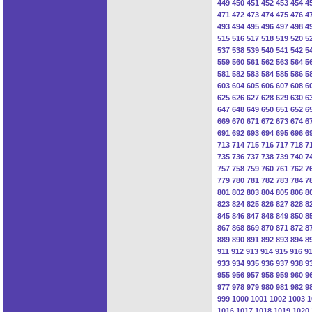
449
450
451
452
453
454
4
471
472
473
474
475
476
4
493
494
495
496
497
498
4
515
516
517
518
519
520
5
537
538
539
540
541
542
5
559
560
561
562
563
564
5
581
582
583
584
585
586
5
603
604
605
606
607
608
6
625
626
627
628
629
630
6
647
648
649
650
651
652
6
669
670
671
672
673
674
6
691
692
693
694
695
696
6
713
714
715
716
717
718
7
735
736
737
738
739
740
7
757
758
759
760
761
762
7
779
780
781
782
783
784
7
801
802
803
804
805
806
8
823
824
825
826
827
828
8
845
846
847
848
849
850
8
867
868
869
870
871
872
8
889
890
891
892
893
894
8
911
912
913
914
915
916
9
933
934
935
936
937
938
9
955
956
957
958
959
960
9
977
978
979
980
981
982
9
999
1000
1001
1002
1003
1
1016
1017
1018
1019
1020