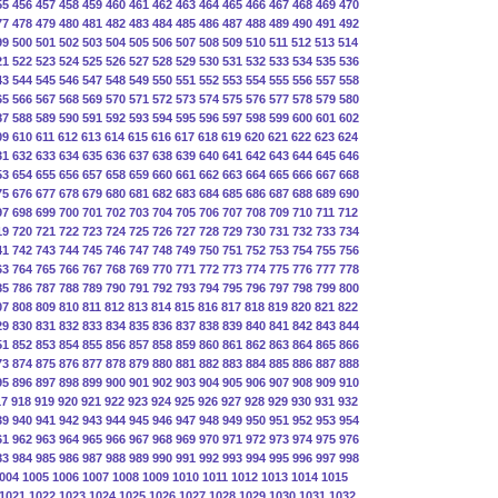
55
456
457
458
459
460
461
462
463
464
465
466
467
468
469
470
77
478
479
480
481
482
483
484
485
486
487
488
489
490
491
492
99
500
501
502
503
504
505
506
507
508
509
510
511
512
513
514
21
522
523
524
525
526
527
528
529
530
531
532
533
534
535
536
43
544
545
546
547
548
549
550
551
552
553
554
555
556
557
558
65
566
567
568
569
570
571
572
573
574
575
576
577
578
579
580
87
588
589
590
591
592
593
594
595
596
597
598
599
600
601
602
09
610
611
612
613
614
615
616
617
618
619
620
621
622
623
624
31
632
633
634
635
636
637
638
639
640
641
642
643
644
645
646
53
654
655
656
657
658
659
660
661
662
663
664
665
666
667
668
75
676
677
678
679
680
681
682
683
684
685
686
687
688
689
690
97
698
699
700
701
702
703
704
705
706
707
708
709
710
711
712
19
720
721
722
723
724
725
726
727
728
729
730
731
732
733
734
41
742
743
744
745
746
747
748
749
750
751
752
753
754
755
756
63
764
765
766
767
768
769
770
771
772
773
774
775
776
777
778
85
786
787
788
789
790
791
792
793
794
795
796
797
798
799
800
07
808
809
810
811
812
813
814
815
816
817
818
819
820
821
822
29
830
831
832
833
834
835
836
837
838
839
840
841
842
843
844
51
852
853
854
855
856
857
858
859
860
861
862
863
864
865
866
73
874
875
876
877
878
879
880
881
882
883
884
885
886
887
888
95
896
897
898
899
900
901
902
903
904
905
906
907
908
909
910
17
918
919
920
921
922
923
924
925
926
927
928
929
930
931
932
39
940
941
942
943
944
945
946
947
948
949
950
951
952
953
954
61
962
963
964
965
966
967
968
969
970
971
972
973
974
975
976
83
984
985
986
987
988
989
990
991
992
993
994
995
996
997
998
004
1005
1006
1007
1008
1009
1010
1011
1012
1013
1014
1015
1021
1022
1023
1024
1025
1026
1027
1028
1029
1030
1031
1032