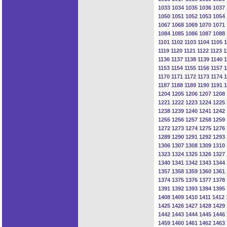
1033
1034
1035
1036
1037
1050
1051
1052
1053
1054
1067
1068
1069
1070
1071
1084
1085
1086
1087
1088
1101
1102
1103
1104
1105
1
1119
1120
1121
1122
1123
1
1136
1137
1138
1139
1140
1
1153
1154
1155
1156
1157
1
1170
1171
1172
1173
1174
1
1187
1188
1189
1190
1191
1
1204
1205
1206
1207
1208
1221
1222
1223
1224
1225
1238
1239
1240
1241
1242
1255
1256
1257
1258
1259
1272
1273
1274
1275
1276
1289
1290
1291
1292
1293
1306
1307
1308
1309
1310
1323
1324
1325
1326
1327
1340
1341
1342
1343
1344
1357
1358
1359
1360
1361
1374
1375
1376
1377
1378
1391
1392
1393
1394
1395
1408
1409
1410
1411
1412
1425
1426
1427
1428
1429
1442
1443
1444
1445
1446
1459
1460
1461
1462
1463