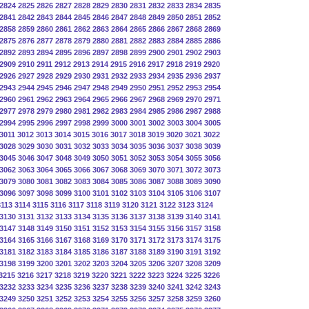
2824
2825
2826
2827
2828
2829
2830
2831
2832
2833
2834
2835
2841
2842
2843
2844
2845
2846
2847
2848
2849
2850
2851
2852
2858
2859
2860
2861
2862
2863
2864
2865
2866
2867
2868
2869
2875
2876
2877
2878
2879
2880
2881
2882
2883
2884
2885
2886
2892
2893
2894
2895
2896
2897
2898
2899
2900
2901
2902
2903
2909
2910
2911
2912
2913
2914
2915
2916
2917
2918
2919
2920
2926
2927
2928
2929
2930
2931
2932
2933
2934
2935
2936
2937
2943
2944
2945
2946
2947
2948
2949
2950
2951
2952
2953
2954
2960
2961
2962
2963
2964
2965
2966
2967
2968
2969
2970
2971
2977
2978
2979
2980
2981
2982
2983
2984
2985
2986
2987
2988
2994
2995
2996
2997
2998
2999
3000
3001
3002
3003
3004
3005
3011
3012
3013
3014
3015
3016
3017
3018
3019
3020
3021
3022
3028
3029
3030
3031
3032
3033
3034
3035
3036
3037
3038
3039
3045
3046
3047
3048
3049
3050
3051
3052
3053
3054
3055
3056
3062
3063
3064
3065
3066
3067
3068
3069
3070
3071
3072
3073
3079
3080
3081
3082
3083
3084
3085
3086
3087
3088
3089
3090
3096
3097
3098
3099
3100
3101
3102
3103
3104
3105
3106
3107
3113
3114
3115
3116
3117
3118
3119
3120
3121
3122
3123
3124
3130
3131
3132
3133
3134
3135
3136
3137
3138
3139
3140
3141
3147
3148
3149
3150
3151
3152
3153
3154
3155
3156
3157
3158
3164
3165
3166
3167
3168
3169
3170
3171
3172
3173
3174
3175
3181
3182
3183
3184
3185
3186
3187
3188
3189
3190
3191
3192
3198
3199
3200
3201
3202
3203
3204
3205
3206
3207
3208
3209
3215
3216
3217
3218
3219
3220
3221
3222
3223
3224
3225
3226
3232
3233
3234
3235
3236
3237
3238
3239
3240
3241
3242
3243
3249
3250
3251
3252
3253
3254
3255
3256
3257
3258
3259
3260