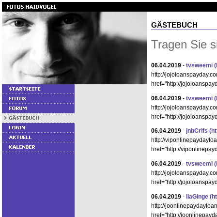
GÄSTEBUCH
Tragen Sie s
06.04.2019
-
tvsweemi
(
http://jojoloanspayday.c
href="http://jojoloansp
06.04.2019
-
tvsweemi
(
http://jojoloanspayday.co
href="http://jojoloanspa
06.04.2019
-
jnbCrifs
(h
http://viponlinepaydaylo
href="http://viponlinep
06.04.2019
-
tvsweemi
(
http://jojoloanspayday.co
href="http://jojoloanspa
06.04.2019
-
llaGinge
(h
http://joonlinepaydayloa
href="http://joonlinepay