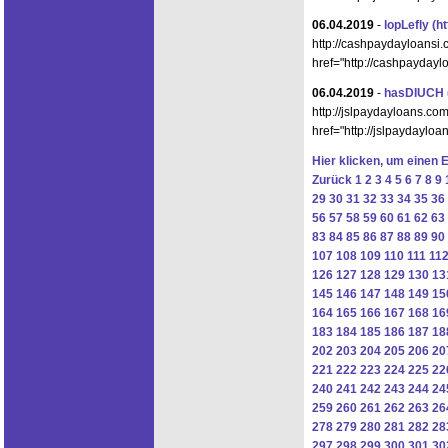
06.04.2019
-
lopLefly
(h
http://cashpaydayloansi.
href="http://cashpaydayl
06.04.2019
-
hasDIUCH
http://jslpaydayloans.co
href="http://jslpaydaylo
Hier klicken, um einen 
Zurück
1
2
3
4
5
6
7
8
9
29
30
31
32
33
34
35
36
56
57
58
59
60
61
62
63
83
84
85
86
87
88
89
90
107
108
109
110
111
11
126
127
128
129
130
13
145
146
147
148
149
15
164
165
166
167
168
16
183
184
185
186
187
18
202
203
204
205
206
20
221
222
223
224
225
22
240
241
242
243
244
24
259
260
261
262
263
26
278
279
280
281
282
28
297
298
299
300
301
30