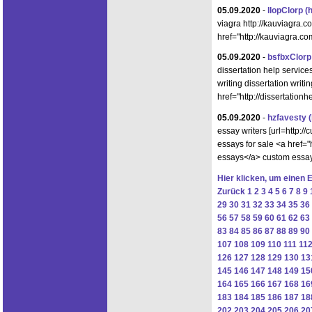
05.09.2020
-
llopClorp
(
viagra http://kauviagra.c
href="http://kauviagra.co
05.09.2020
-
bsfbxClorp
dissertation help services
writing dissertation writi
href="http://dissertation
05.09.2020
-
hzfavesty
essay writers [url=http:/
essays for sale <a href=
essays</a> custom essay
Hier klicken, um einen 
Zurück
1
2
3
4
5
6
7
8
9
29
30
31
32
33
34
35
36
56
57
58
59
60
61
62
63
83
84
85
86
87
88
89
90
107
108
109
110
111
11
126
127
128
129
130
13
145
146
147
148
149
15
164
165
166
167
168
16
183
184
185
186
187
18
202
203
204
205
206
20