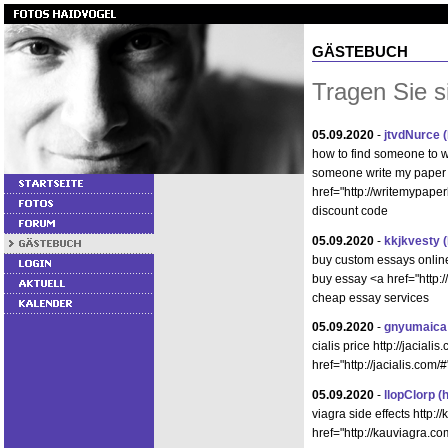
GÄSTEBUCH
Tragen Sie s
05.09.2020
-
jtvdNurce
how to find someone to w
someone write my paper 
href="http://writemypape
discount code
05.09.2020
-
kkjkvesty
buy custom essays online
buy essay <a href="http
cheap essay services
05.09.2020
-
gnyumaica
cialis price http://jaciali
href="http://jacialis.com/
05.09.2020
-
llopClorp
(
viagra side effects http:
href="http://kauviagra.c