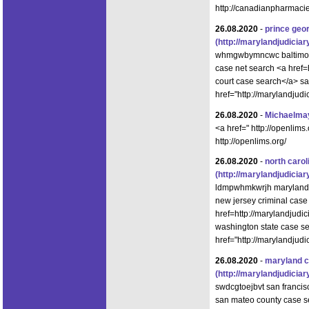
http://canadianpharmac
26.08.2020
-
prince geo
(http://marylandjudici
whmgwbymncwc baltimor
case net search <a href=
court case search</a> s
href="http://marylandjud
26.08.2020
-
Michaelm
<a href=" http://openlims
http://openlims.org/
26.08.2020
-
north carol
(http://marylandjudici
ldmpwhmkwrjh maryland 
new jersey criminal case
href=http://marylandjud
washington state case s
href="http://marylandjud
26.08.2020
-
maryland c
(http://marylandjudici
swdcgtoejbvt san francis
san mateo county case s