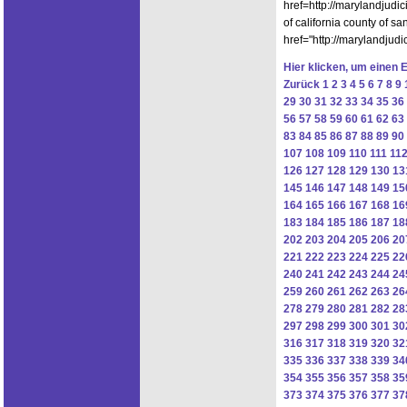
href=http://marylandjudi
of california county of s
href="http://marylandjud
Hier klicken, um einen 
Zurück
1
2
3
4
5
6
7
8
9
29
30
31
32
33
34
35
36
56
57
58
59
60
61
62
63
83
84
85
86
87
88
89
90
107
108
109
110
111
11
126
127
128
129
130
13
145
146
147
148
149
15
164
165
166
167
168
16
183
184
185
186
187
18
202
203
204
205
206
20
221
222
223
224
225
22
240
241
242
243
244
24
259
260
261
262
263
26
278
279
280
281
282
28
297
298
299
300
301
30
316
317
318
319
320
32
335
336
337
338
339
34
354
355
356
357
358
35
373
374
375
376
377
37