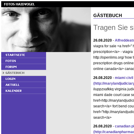
GÄSTEBUCH
Tragen Sie s
26.08.2020
-
Alfreddeat
viagra for sale <a href="
prescription</a> - viagra 
http://openlims.org/ how 
prescription drugs online
online canada</a> canad
26.08.2020
-
miami civil
(http://marylandjudici
iluppzxafkkq virginia jud
miami dade court case s
href=http://marylandjudic
search</a> fort bend cou
href="http://marylandjud
search</a>
26.08.2020
-
canadian p
(http://canadianpharm