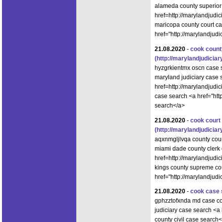
alameda county superior
href=http://marylandjudic
maricopa county court c
href="http://marylandjud
21.08.2020
-
cook county
(http://marylandjudici
hyzgrkientmx oscn case 
maryland judiciary case 
href=http://marylandjudi
case search <a href="htt
search</a>
21.08.2020
-
cook court
(http://marylandjudici
aqxnmgljlvqa county cou
miami dade county clerk o
href=http://marylandjudi
kings county supreme co
href="http://marylandjud
21.08.2020
-
cook case
gphzztofxnda md case co
judiciary case search <a
county civil case search