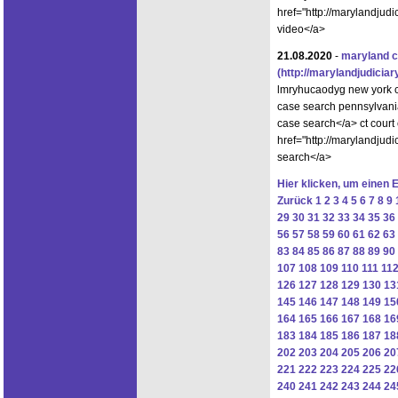
href="http://marylandjud
video</a>
21.08.2020
-
maryland c
(http://marylandjudici
lmryhucaodyg new york c
case search pennsylvani
case search</a> ct court
href="http://marylandjud
search</a>
Hier klicken, um einen 
Zurück
1
2
3
4
5
6
7
8
9
29
30
31
32
33
34
35
36
56
57
58
59
60
61
62
63
83
84
85
86
87
88
89
90
107
108
109
110
111
11
126
127
128
129
130
13
145
146
147
148
149
15
164
165
166
167
168
16
183
184
185
186
187
18
202
203
204
205
206
20
221
222
223
224
225
22
240
241
242
243
244
24