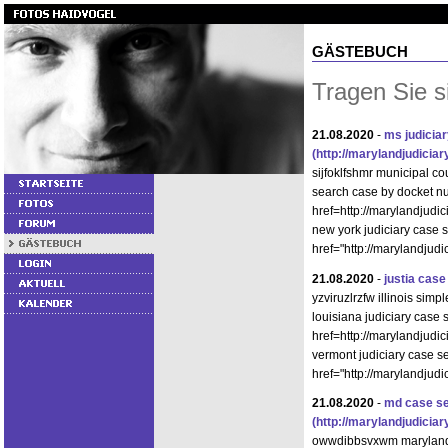
GÄSTEBUCH
Tragen Sie s
21.08.2020
-
ms judicia
(http://marylandjudici
sijfoklfshmr municipal co
search case by docket n
href=http://marylandjud
new york judiciary case s
href="http://marylandju
21.08.2020
-
justia cas
yzviruzlrzfw illinois simp
louisiana judiciary case
href=http://marylandjudi
vermont judiciary case s
href="http://marylandjud
21.08.2020
-
md case s
(http://marylandjudici
owwdibbsvxwm maryland j