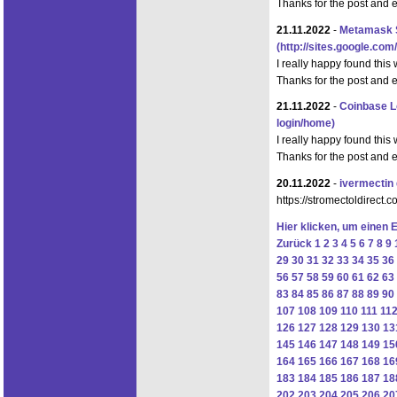
Thanks for the post and 
21.11.2022
-
Metamask S
(http://sites.google.c
I really happy found this
Thanks for the post and 
21.11.2022
-
Coinbase L
login/home)
I really happy found this
Thanks for the post and 
20.11.2022
-
ivermectin
https://stromectoldirect.c
Hier klicken, um einen 
Zurück
1
2
3
4
5
6
7
8
9
29
30
31
32
33
34
35
36
56
57
58
59
60
61
62
63
83
84
85
86
87
88
89
90
107
108
109
110
111
11
126
127
128
129
130
13
145
146
147
148
149
15
164
165
166
167
168
16
183
184
185
186
187
18
202
203
204
205
206
20