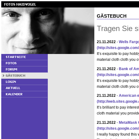
GÄSTEBUCH
Tragen Sie s
21.11.2022
-
Wells Fargo
(http://sites.google.co
It’s exquisite to pay hob
material cloth cloth you 
21.11.2022
-
Bank of Am
(http://sites.google.co
It’s exquisite to pay hob
material cloth cloth you 
21.11.2022
-
American e
(http://web.sites.goog
It’s brilliant to pay inte
cloth material you provi
21.11.2022
-
MetaMask 
(http://sites.google.c
I really happy found this