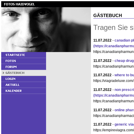
GÄSTEBUCH
Tragen Sie s
11.07.2022
-
canadian p
(https://canadianpharm
https://canadianpharmun
11.07.2022
-
cheap drug
https://canadianpharmun
11.07.2022
-
where to bu
https://viagradeluxe.com/
11.07.2022
-
non prescr
(https://canadianpharm
https://canadianpharmun
11.07.2022
-
online pha
https://canadianpharmac
11.07.2022
-
generic via
https://empireviagra.com/