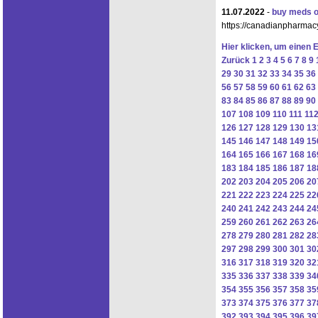
11.07.2022
-
buy meds o
https://canadianpharmac
Hier klicken, um einen 
Zurück
1
2
3
4
5
6
7
8
9
29
30
31
32
33
34
35
36
56
57
58
59
60
61
62
63
83
84
85
86
87
88
89
90
107
108
109
110
111
11
126
127
128
129
130
13
145
146
147
148
149
15
164
165
166
167
168
16
183
184
185
186
187
18
202
203
204
205
206
20
221
222
223
224
225
22
240
241
242
243
244
24
259
260
261
262
263
26
278
279
280
281
282
28
297
298
299
300
301
30
316
317
318
319
320
32
335
336
337
338
339
34
354
355
356
357
358
35
373
374
375
376
377
37
392
393
394
395
396
39