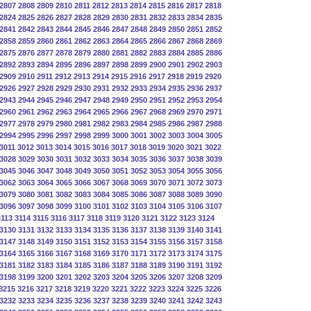
2807
2808
2809
2810
2811
2812
2813
2814
2815
2816
2817
2818
2824
2825
2826
2827
2828
2829
2830
2831
2832
2833
2834
2835
2841
2842
2843
2844
2845
2846
2847
2848
2849
2850
2851
2852
2858
2859
2860
2861
2862
2863
2864
2865
2866
2867
2868
2869
2875
2876
2877
2878
2879
2880
2881
2882
2883
2884
2885
2886
2892
2893
2894
2895
2896
2897
2898
2899
2900
2901
2902
2903
2909
2910
2911
2912
2913
2914
2915
2916
2917
2918
2919
2920
2926
2927
2928
2929
2930
2931
2932
2933
2934
2935
2936
2937
2943
2944
2945
2946
2947
2948
2949
2950
2951
2952
2953
2954
2960
2961
2962
2963
2964
2965
2966
2967
2968
2969
2970
2971
2977
2978
2979
2980
2981
2982
2983
2984
2985
2986
2987
2988
2994
2995
2996
2997
2998
2999
3000
3001
3002
3003
3004
3005
3011
3012
3013
3014
3015
3016
3017
3018
3019
3020
3021
3022
3028
3029
3030
3031
3032
3033
3034
3035
3036
3037
3038
3039
3045
3046
3047
3048
3049
3050
3051
3052
3053
3054
3055
3056
3062
3063
3064
3065
3066
3067
3068
3069
3070
3071
3072
3073
3079
3080
3081
3082
3083
3084
3085
3086
3087
3088
3089
3090
3096
3097
3098
3099
3100
3101
3102
3103
3104
3105
3106
3107
3113
3114
3115
3116
3117
3118
3119
3120
3121
3122
3123
3124
3130
3131
3132
3133
3134
3135
3136
3137
3138
3139
3140
3141
3147
3148
3149
3150
3151
3152
3153
3154
3155
3156
3157
3158
3164
3165
3166
3167
3168
3169
3170
3171
3172
3173
3174
3175
3181
3182
3183
3184
3185
3186
3187
3188
3189
3190
3191
3192
3198
3199
3200
3201
3202
3203
3204
3205
3206
3207
3208
3209
3215
3216
3217
3218
3219
3220
3221
3222
3223
3224
3225
3226
3232
3233
3234
3235
3236
3237
3238
3239
3240
3241
3242
3243