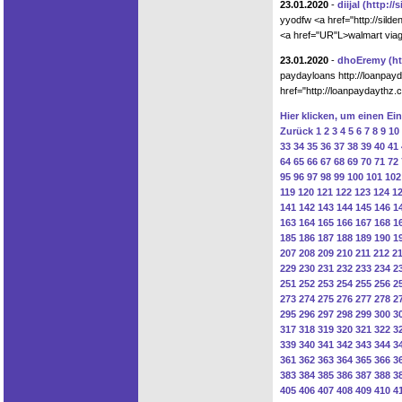
23.01.2020
-
diijal
(http://
yyodfw <a href="http://sild
<a href="UR"L>walmart viagra
23.01.2020
-
dhoEremy
(h
paydayloans http://loanpayd
href="http://loanpaydaythz
Hier klicken, um einen Ei
Zurück
1
2
3
4
5
6
7
8
9
10
33
34
35
36
37
38
39
40
41
64
65
66
67
68
69
70
71
72
95
96
97
98
99
100
101
102
119
120
121
122
123
124
1
141
142
143
144
145
146
1
163
164
165
166
167
168
1
185
186
187
188
189
190
1
207
208
209
210
211
212
2
229
230
231
232
233
234
2
251
252
253
254
255
256
2
273
274
275
276
277
278
2
295
296
297
298
299
300
3
317
318
319
320
321
322
3
339
340
341
342
343
344
3
361
362
363
364
365
366
3
383
384
385
386
387
388
3
405
406
407
408
409
410
4