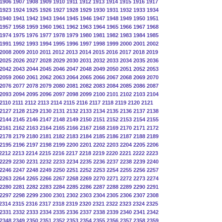
1906
1907
1908
1909
1910
1911
1912
1913
1914
1915
1916
1917
1923
1924
1925
1926
1927
1928
1929
1930
1931
1932
1933
1934
1940
1941
1942
1943
1944
1945
1946
1947
1948
1949
1950
1951
1957
1958
1959
1960
1961
1962
1963
1964
1965
1966
1967
1968
1974
1975
1976
1977
1978
1979
1980
1981
1982
1983
1984
1985
1991
1992
1993
1994
1995
1996
1997
1998
1999
2000
2001
2002
2008
2009
2010
2011
2012
2013
2014
2015
2016
2017
2018
2019
2025
2026
2027
2028
2029
2030
2031
2032
2033
2034
2035
2036
2042
2043
2044
2045
2046
2047
2048
2049
2050
2051
2052
2053
2059
2060
2061
2062
2063
2064
2065
2066
2067
2068
2069
2070
2076
2077
2078
2079
2080
2081
2082
2083
2084
2085
2086
2087
2093
2094
2095
2096
2097
2098
2099
2100
2101
2102
2103
2104
2110
2111
2112
2113
2114
2115
2116
2117
2118
2119
2120
2121
2127
2128
2129
2130
2131
2132
2133
2134
2135
2136
2137
2138
2144
2145
2146
2147
2148
2149
2150
2151
2152
2153
2154
2155
2161
2162
2163
2164
2165
2166
2167
2168
2169
2170
2171
2172
2178
2179
2180
2181
2182
2183
2184
2185
2186
2187
2188
2189
2195
2196
2197
2198
2199
2200
2201
2202
2203
2204
2205
2206
2212
2213
2214
2215
2216
2217
2218
2219
2220
2221
2222
2223
2229
2230
2231
2232
2233
2234
2235
2236
2237
2238
2239
2240
2246
2247
2248
2249
2250
2251
2252
2253
2254
2255
2256
2257
2263
2264
2265
2266
2267
2268
2269
2270
2271
2272
2273
2274
2280
2281
2282
2283
2284
2285
2286
2287
2288
2289
2290
2291
2297
2298
2299
2300
2301
2302
2303
2304
2305
2306
2307
2308
2314
2315
2316
2317
2318
2319
2320
2321
2322
2323
2324
2325
2331
2332
2333
2334
2335
2336
2337
2338
2339
2340
2341
2342
2348
2349
2350
2351
2352
2353
2354
2355
2356
2357
2358
2359