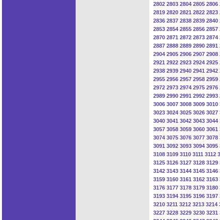
2802
2803
2804
2805
2806
2819
2820
2821
2822
2823
2836
2837
2838
2839
2840
2853
2854
2855
2856
2857
2870
2871
2872
2873
2874
2887
2888
2889
2890
2891
2904
2905
2906
2907
2908
2921
2922
2923
2924
2925
2938
2939
2940
2941
2942
2955
2956
2957
2958
2959
2972
2973
2974
2975
2976
2989
2990
2991
2992
2993
3006
3007
3008
3009
3010
3023
3024
3025
3026
3027
3040
3041
3042
3043
3044
3057
3058
3059
3060
3061
3074
3075
3076
3077
3078
3091
3092
3093
3094
3095
3108
3109
3110
3111
3112
3125
3126
3127
3128
3129
3142
3143
3144
3145
3146
3159
3160
3161
3162
3163
3176
3177
3178
3179
3180
3193
3194
3195
3196
3197
3210
3211
3212
3213
3214
3227
3228
3229
3230
3231