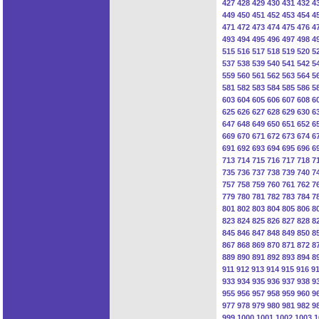
427
428
429
430
431
432
4
449
450
451
452
453
454
4
471
472
473
474
475
476
4
493
494
495
496
497
498
4
515
516
517
518
519
520
5
537
538
539
540
541
542
5
559
560
561
562
563
564
5
581
582
583
584
585
586
5
603
604
605
606
607
608
6
625
626
627
628
629
630
6
647
648
649
650
651
652
6
669
670
671
672
673
674
6
691
692
693
694
695
696
6
713
714
715
716
717
718
7
735
736
737
738
739
740
7
757
758
759
760
761
762
7
779
780
781
782
783
784
7
801
802
803
804
805
806
8
823
824
825
826
827
828
8
845
846
847
848
849
850
8
867
868
869
870
871
872
8
889
890
891
892
893
894
8
911
912
913
914
915
916
9
933
934
935
936
937
938
9
955
956
957
958
959
960
9
977
978
979
980
981
982
9
999
1000
1001
1002
1003
1