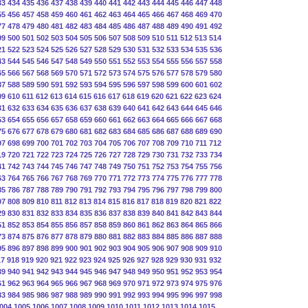
33
434
435
436
437
438
439
440
441
442
443
444
445
446
447
448
55
456
457
458
459
460
461
462
463
464
465
466
467
468
469
470
77
478
479
480
481
482
483
484
485
486
487
488
489
490
491
492
99
500
501
502
503
504
505
506
507
508
509
510
511
512
513
514
21
522
523
524
525
526
527
528
529
530
531
532
533
534
535
536
43
544
545
546
547
548
549
550
551
552
553
554
555
556
557
558
65
566
567
568
569
570
571
572
573
574
575
576
577
578
579
580
87
588
589
590
591
592
593
594
595
596
597
598
599
600
601
602
09
610
611
612
613
614
615
616
617
618
619
620
621
622
623
624
31
632
633
634
635
636
637
638
639
640
641
642
643
644
645
646
53
654
655
656
657
658
659
660
661
662
663
664
665
666
667
668
75
676
677
678
679
680
681
682
683
684
685
686
687
688
689
690
97
698
699
700
701
702
703
704
705
706
707
708
709
710
711
712
19
720
721
722
723
724
725
726
727
728
729
730
731
732
733
734
41
742
743
744
745
746
747
748
749
750
751
752
753
754
755
756
63
764
765
766
767
768
769
770
771
772
773
774
775
776
777
778
85
786
787
788
789
790
791
792
793
794
795
796
797
798
799
800
07
808
809
810
811
812
813
814
815
816
817
818
819
820
821
822
29
830
831
832
833
834
835
836
837
838
839
840
841
842
843
844
51
852
853
854
855
856
857
858
859
860
861
862
863
864
865
866
73
874
875
876
877
878
879
880
881
882
883
884
885
886
887
888
95
896
897
898
899
900
901
902
903
904
905
906
907
908
909
910
17
918
919
920
921
922
923
924
925
926
927
928
929
930
931
932
39
940
941
942
943
944
945
946
947
948
949
950
951
952
953
954
61
962
963
964
965
966
967
968
969
970
971
972
973
974
975
976
83
984
985
986
987
988
989
990
991
992
993
994
995
996
997
998
004
1005
1006
1007
1008
1009
1010
1011
1012
1013
1014
1015