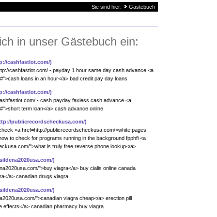
Sie sind hier:
Gästebuch
ich in unser Gästebuch ein:
p://cashfastlot.com/)
ttp://cashfastlot.com/ - payday 1 hour same day cash advance <a
m/#">cash loans in an hour</a> bad credit pay day loans
p://cashfastlot.com/)
/cashfastlot.com/ - cash payday faxless cash advance <a
m/#">short term loan</a> cash advance online
ttp://publicrecordscheckusa.com/)
heck <a href=http://publicrecordscheckusa.com/>white pages
ow to check for programs running in the background fpphfi <a
heckusa.com/">what is truly free reverse phone lookup</a>
//sildena2020usa.com/)
ena2020usa.com/">buy viagra</a> buy cialis online canada
ra</a> canadian drugs viagra
//sildena2020usa.com/)
ena2020usa.com/">canadian viagra cheap</a> erection pill
de effects</a> canadian pharmacy buy viagra