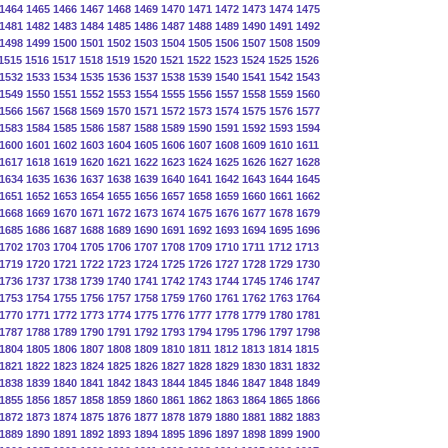
1464
1465
1466
1467
1468
1469
1470
1471
1472
1473
1474
1475
1481
1482
1483
1484
1485
1486
1487
1488
1489
1490
1491
1492
1498
1499
1500
1501
1502
1503
1504
1505
1506
1507
1508
1509
1515
1516
1517
1518
1519
1520
1521
1522
1523
1524
1525
1526
1532
1533
1534
1535
1536
1537
1538
1539
1540
1541
1542
1543
1549
1550
1551
1552
1553
1554
1555
1556
1557
1558
1559
1560
1566
1567
1568
1569
1570
1571
1572
1573
1574
1575
1576
1577
1583
1584
1585
1586
1587
1588
1589
1590
1591
1592
1593
1594
1600
1601
1602
1603
1604
1605
1606
1607
1608
1609
1610
1611
1617
1618
1619
1620
1621
1622
1623
1624
1625
1626
1627
1628
1634
1635
1636
1637
1638
1639
1640
1641
1642
1643
1644
1645
1651
1652
1653
1654
1655
1656
1657
1658
1659
1660
1661
1662
1668
1669
1670
1671
1672
1673
1674
1675
1676
1677
1678
1679
1685
1686
1687
1688
1689
1690
1691
1692
1693
1694
1695
1696
1702
1703
1704
1705
1706
1707
1708
1709
1710
1711
1712
1713
1719
1720
1721
1722
1723
1724
1725
1726
1727
1728
1729
1730
1736
1737
1738
1739
1740
1741
1742
1743
1744
1745
1746
1747
1753
1754
1755
1756
1757
1758
1759
1760
1761
1762
1763
1764
1770
1771
1772
1773
1774
1775
1776
1777
1778
1779
1780
1781
1787
1788
1789
1790
1791
1792
1793
1794
1795
1796
1797
1798
1804
1805
1806
1807
1808
1809
1810
1811
1812
1813
1814
1815
1821
1822
1823
1824
1825
1826
1827
1828
1829
1830
1831
1832
1838
1839
1840
1841
1842
1843
1844
1845
1846
1847
1848
1849
1855
1856
1857
1858
1859
1860
1861
1862
1863
1864
1865
1866
1872
1873
1874
1875
1876
1877
1878
1879
1880
1881
1882
1883
1889
1890
1891
1892
1893
1894
1895
1896
1897
1898
1899
1900