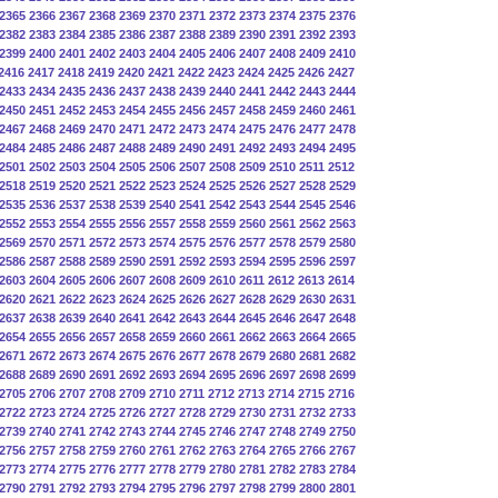
2365
2366
2367
2368
2369
2370
2371
2372
2373
2374
2375
2376
2382
2383
2384
2385
2386
2387
2388
2389
2390
2391
2392
2393
2399
2400
2401
2402
2403
2404
2405
2406
2407
2408
2409
2410
2416
2417
2418
2419
2420
2421
2422
2423
2424
2425
2426
2427
2433
2434
2435
2436
2437
2438
2439
2440
2441
2442
2443
2444
2450
2451
2452
2453
2454
2455
2456
2457
2458
2459
2460
2461
2467
2468
2469
2470
2471
2472
2473
2474
2475
2476
2477
2478
2484
2485
2486
2487
2488
2489
2490
2491
2492
2493
2494
2495
2501
2502
2503
2504
2505
2506
2507
2508
2509
2510
2511
2512
2518
2519
2520
2521
2522
2523
2524
2525
2526
2527
2528
2529
2535
2536
2537
2538
2539
2540
2541
2542
2543
2544
2545
2546
2552
2553
2554
2555
2556
2557
2558
2559
2560
2561
2562
2563
2569
2570
2571
2572
2573
2574
2575
2576
2577
2578
2579
2580
2586
2587
2588
2589
2590
2591
2592
2593
2594
2595
2596
2597
2603
2604
2605
2606
2607
2608
2609
2610
2611
2612
2613
2614
2620
2621
2622
2623
2624
2625
2626
2627
2628
2629
2630
2631
2637
2638
2639
2640
2641
2642
2643
2644
2645
2646
2647
2648
2654
2655
2656
2657
2658
2659
2660
2661
2662
2663
2664
2665
2671
2672
2673
2674
2675
2676
2677
2678
2679
2680
2681
2682
2688
2689
2690
2691
2692
2693
2694
2695
2696
2697
2698
2699
2705
2706
2707
2708
2709
2710
2711
2712
2713
2714
2715
2716
2722
2723
2724
2725
2726
2727
2728
2729
2730
2731
2732
2733
2739
2740
2741
2742
2743
2744
2745
2746
2747
2748
2749
2750
2756
2757
2758
2759
2760
2761
2762
2763
2764
2765
2766
2767
2773
2774
2775
2776
2777
2778
2779
2780
2781
2782
2783
2784
2790
2791
2792
2793
2794
2795
2796
2797
2798
2799
2800
2801