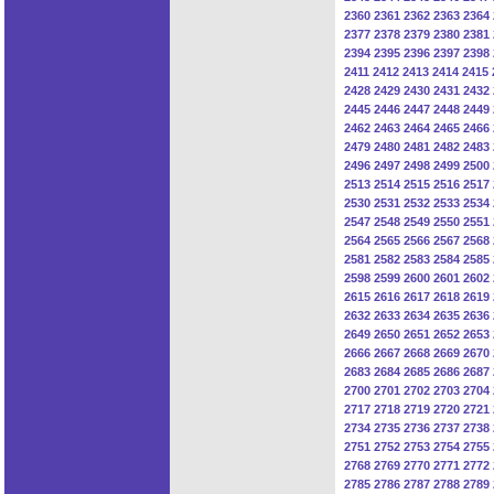
2360
2361
2362
2363
2364
2377
2378
2379
2380
2381
2394
2395
2396
2397
2398
2411
2412
2413
2414
2415
2428
2429
2430
2431
2432
2445
2446
2447
2448
2449
2462
2463
2464
2465
2466
2479
2480
2481
2482
2483
2496
2497
2498
2499
2500
2513
2514
2515
2516
2517
2530
2531
2532
2533
2534
2547
2548
2549
2550
2551
2564
2565
2566
2567
2568
2581
2582
2583
2584
2585
2598
2599
2600
2601
2602
2615
2616
2617
2618
2619
2632
2633
2634
2635
2636
2649
2650
2651
2652
2653
2666
2667
2668
2669
2670
2683
2684
2685
2686
2687
2700
2701
2702
2703
2704
2717
2718
2719
2720
2721
2734
2735
2736
2737
2738
2751
2752
2753
2754
2755
2768
2769
2770
2771
2772
2785
2786
2787
2788
2789