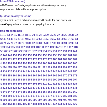
sildena2020usa.com/)
ena2020usa.com/">viagra pills</a> northwestern pharmacy
 price</a> cialis without a prescription
ttp://loanpaydaythz.com/)
aythz.com/ - cash advance usa credit cards for bad credit <a
.com/#">pay advance</a> direct payday lenders
ntrag zu schreiben
11
12
13
14
15
16
17
18
19
20
21
22
23
24
25
26
27
28
29
30
31
32
42
43
44
45
46
47
48
49
50
51
52
53
54
55
56
57
58
59
60
61
62
63
73
74
75
76
77
78
79
80
81
82
83
84
85
86
87
88
89
90
91
92
93
94
103
104
105
106
107
108
109
110
111
112
113
114
115
116
117
118
25
126
127
128
129
130
131
132
133
134
135
136
137
138
139
140
47
148
149
150
151
152
153
154
155
156
157
158
159
160
161
162
69
170
171
172
173
174
175
176
177
178
179
180
181
182
183
184
91
192
193
194
195
196
197
198
199
200
201
202
203
204
205
206
13
214
215
216
217
218
219
220
221
222
223
224
225
226
227
228
35
236
237
238
239
240
241
242
243
244
245
246
247
248
249
250
57
258
259
260
261
262
263
264
265
266
267
268
269
270
271
272
79
280
281
282
283
284
285
286
287
288
289
290
291
292
293
294
01
302
303
304
305
306
307
308
309
310
311
312
313
314
315
316
23
324
325
326
327
328
329
330
331
332
333
334
335
336
337
338
45
346
347
348
349
350
351
352
353
354
355
356
357
358
359
360
67
368
369
370
371
372
373
374
375
376
377
378
379
380
381
382
89
390
391
392
393
394
395
396
397
398
399
400
401
402
403
404
11
412
413
414
415
416
417
418
419
420
421
422
423
424
425
426