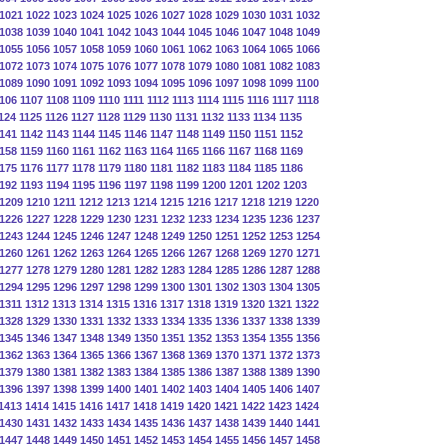
1021
1022
1023
1024
1025
1026
1027
1028
1029
1030
1031
1032
1038
1039
1040
1041
1042
1043
1044
1045
1046
1047
1048
1049
1055
1056
1057
1058
1059
1060
1061
1062
1063
1064
1065
1066
1072
1073
1074
1075
1076
1077
1078
1079
1080
1081
1082
1083
1089
1090
1091
1092
1093
1094
1095
1096
1097
1098
1099
1100
106
1107
1108
1109
1110
1111
1112
1113
1114
1115
1116
1117
1118
124
1125
1126
1127
1128
1129
1130
1131
1132
1133
1134
1135
141
1142
1143
1144
1145
1146
1147
1148
1149
1150
1151
1152
158
1159
1160
1161
1162
1163
1164
1165
1166
1167
1168
1169
175
1176
1177
1178
1179
1180
1181
1182
1183
1184
1185
1186
192
1193
1194
1195
1196
1197
1198
1199
1200
1201
1202
1203
1209
1210
1211
1212
1213
1214
1215
1216
1217
1218
1219
1220
1226
1227
1228
1229
1230
1231
1232
1233
1234
1235
1236
1237
1243
1244
1245
1246
1247
1248
1249
1250
1251
1252
1253
1254
1260
1261
1262
1263
1264
1265
1266
1267
1268
1269
1270
1271
1277
1278
1279
1280
1281
1282
1283
1284
1285
1286
1287
1288
1294
1295
1296
1297
1298
1299
1300
1301
1302
1303
1304
1305
1311
1312
1313
1314
1315
1316
1317
1318
1319
1320
1321
1322
1328
1329
1330
1331
1332
1333
1334
1335
1336
1337
1338
1339
1345
1346
1347
1348
1349
1350
1351
1352
1353
1354
1355
1356
1362
1363
1364
1365
1366
1367
1368
1369
1370
1371
1372
1373
1379
1380
1381
1382
1383
1384
1385
1386
1387
1388
1389
1390
1396
1397
1398
1399
1400
1401
1402
1403
1404
1405
1406
1407
1413
1414
1415
1416
1417
1418
1419
1420
1421
1422
1423
1424
1430
1431
1432
1433
1434
1435
1436
1437
1438
1439
1440
1441
1447
1448
1449
1450
1451
1452
1453
1454
1455
1456
1457
1458