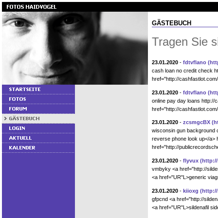
GÄSTEBUCH
Tragen Sie s
23.01.2020
-
fdtvflano
(htt
cash loan no credit check h
href="http://cashfastlot.co
23.01.2020
-
fdtvflano
(htt
online pay day loans http:/
href="http://cashfastlot.co
23.01.2020
-
zcsmgcBX
(h
wisconsin gun background c
reverse phone look up</a> h
href="http://publicrecordsc
23.01.2020
-
flyvux
(http:
vmbyky <a href="http://sild
<a href="UR"L>generic viag
23.01.2020
-
kiioxg
(http:
gfpcnd <a href="http://sild
<a href="UR"L>sildenafil si