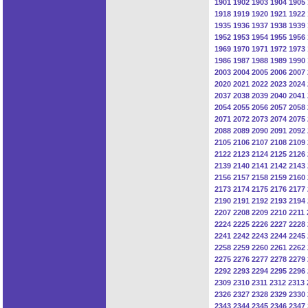
1901
1902
1903
1904
1905
1918
1919
1920
1921
1922
1935
1936
1937
1938
1939
1952
1953
1954
1955
1956
1969
1970
1971
1972
1973
1986
1987
1988
1989
1990
2003
2004
2005
2006
2007
2020
2021
2022
2023
2024
2037
2038
2039
2040
2041
2054
2055
2056
2057
2058
2071
2072
2073
2074
2075
2088
2089
2090
2091
2092
2105
2106
2107
2108
2109
2122
2123
2124
2125
2126
2139
2140
2141
2142
2143
2156
2157
2158
2159
2160
2173
2174
2175
2176
2177
2190
2191
2192
2193
2194
2207
2208
2209
2210
2211
2224
2225
2226
2227
2228
2241
2242
2243
2244
2245
2258
2259
2260
2261
2262
2275
2276
2277
2278
2279
2292
2293
2294
2295
2296
2309
2310
2311
2312
2313
2326
2327
2328
2329
2330
2343
2344
2345
2346
2347