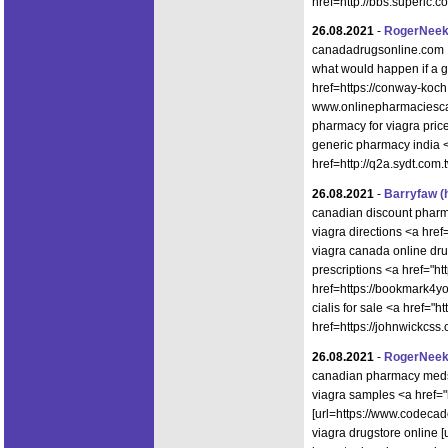
href=http://bbs.superi
26.08.2021
-
RogerNee
canadadrugsonline.com
what would happen if a gi
href=https://conway-koch
www.onlinepharmaciescan
pharmacy for viagra pric
generic pharmacy india 
href=http://q2a.sydt.co
26.08.2021
-
Barryfaw
(
canadian discount phar
viagra directions <a hre
viagra canada online dru
prescriptions <a href="
href=https://bookmark4y
cialis for sale <a href
href=https://johnwickcs
26.08.2021
-
RogerNee
canadian pharmacy med
viagra samples <a href="
[url=https://www.codeca
viagra drugstore online [u