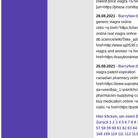
lowest price viagra <a h
[url=https://pbase.com/
26.08.2021
-
Barryfaw
(
generic viagra online
celis <a href="https://
online real viagra onlin
db.science/wiki/Take_ad
href=http://www.sg0536
viagra and women <a hre
href=https://easybookmar
26.08.2021
-
Barryfaw
(
viagra patent expiration
canadian pharmacy onlin
href=https://www.supratr
qa=user&qa_1=paintchord
pharmacies-supplying-co
buy medication online <
cialis <a href=https://p
Hier klicken, um einen 
Zurück
1
2
3
4
5
6
7
8
9
57
58
59
60
61
62
63
64
108
109
110
111
112
113