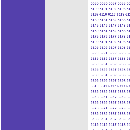
6085
6086
6087
6088
6
6100
6101
6102
6103
6
6115
6116
6117
6118
61
6130
6131
6132
6133
6
6145
6146
6147
6148
6
6160
6161
6162
6163
6
6175
6176
6177
6178
6
6190
6191
6192
6193
6
6205
6206
6207
6208
6
6220
6221
6222
6223
6
6235
6236
6237
6238
6
6250
6251
6252
6253
6
6265
6266
6267
6268
6
6280
6281
6282
6283
6
6295
6296
6297
6298
6
6310
6311
6312
6313
6
6325
6326
6327
6328
6
6340
6341
6342
6343
6
6355
6356
6357
6358
6
6370
6371
6372
6373
6
6385
6386
6387
6388
6
6400
6401
6402
6403
6
6415
6416
6417
6418
6