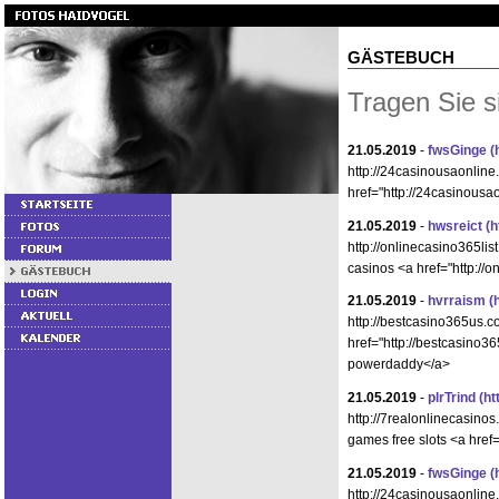
GÄSTEBUCH
Tragen Sie s
21.05.2019
-
fwsGinge
(
http://24casinousaonline
href="http://24casinous
21.05.2019
-
hwsreict
(h
http://onlinecasino365lis
casinos <a href="http://
21.05.2019
-
hvrraism
(
http://bestcasino365us.co
href="http://bestcasino36
powerdaddy</a>
21.05.2019
-
plrTrind
(ht
http://7realonlinecasinos
games free slots <a href
21.05.2019
-
fwsGinge
(
http://24casinousaonline