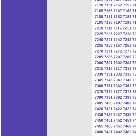
7150
7151
7152
7153
7
7165
7166
7167
7168
7
7180
7181
7182
7183
7
7195
7196
7197
7198
7
7210
7211
7212
7213
7
7225
7226
7227
7228
7
7240
7241
7242
7243
7
7255
7256
7257
7258
7
7270
7271
7272
7273
7
7285
7286
7287
7288
7
7300
7301
7302
7303
7
7315
7316
7317
7318
7
7330
7331
7332
7333
7
7345
7346
7347
7348
7
7360
7361
7362
7363
7
7375
7376
7377
7378
7
7390
7391
7392
7393
7
7405
7406
7407
7408
7
7420
7421
7422
7423
7
7435
7436
7437
7438
7
7450
7451
7452
7453
7
7465
7466
7467
7468
7
7480
7481
7482
7483
7