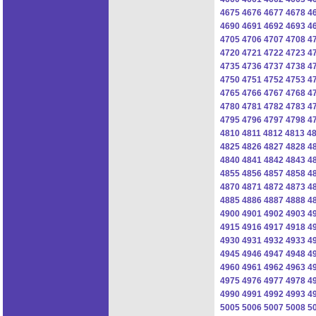
4675
4676
4677
4678
4
4690
4691
4692
4693
4
4705
4706
4707
4708
4
4720
4721
4722
4723
4
4735
4736
4737
4738
4
4750
4751
4752
4753
4
4765
4766
4767
4768
4
4780
4781
4782
4783
4
4795
4796
4797
4798
4
4810
4811
4812
4813
4
4825
4826
4827
4828
4
4840
4841
4842
4843
4
4855
4856
4857
4858
4
4870
4871
4872
4873
4
4885
4886
4887
4888
4
4900
4901
4902
4903
4
4915
4916
4917
4918
4
4930
4931
4932
4933
4
4945
4946
4947
4948
4
4960
4961
4962
4963
4
4975
4976
4977
4978
4
4990
4991
4992
4993
4
5005
5006
5007
5008
5