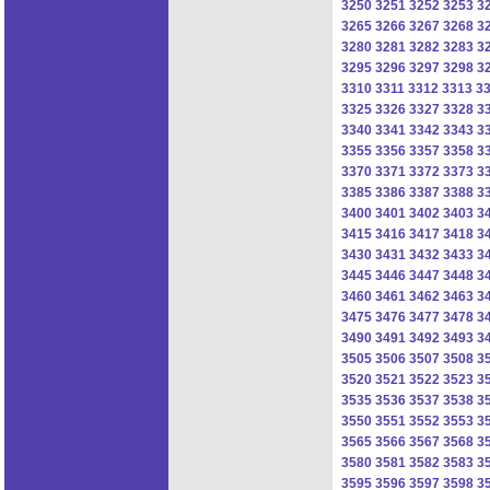
3250
3251
3252
3253
3
3265
3266
3267
3268
3
3280
3281
3282
3283
3
3295
3296
3297
3298
3
3310
3311
3312
3313
3
3325
3326
3327
3328
3
3340
3341
3342
3343
3
3355
3356
3357
3358
3
3370
3371
3372
3373
3
3385
3386
3387
3388
3
3400
3401
3402
3403
3
3415
3416
3417
3418
3
3430
3431
3432
3433
3
3445
3446
3447
3448
3
3460
3461
3462
3463
3
3475
3476
3477
3478
3
3490
3491
3492
3493
3
3505
3506
3507
3508
3
3520
3521
3522
3523
3
3535
3536
3537
3538
3
3550
3551
3552
3553
3
3565
3566
3567
3568
3
3580
3581
3582
3583
3
3595
3596
3597
3598
3