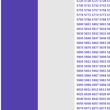
5725
5726
5727
5728
5
5740
5741
5742
5743
5
5755
5756
5757
5758
5
5770
5771
5772
5773
5
5785
5786
5787
5788
5
5800
5801
5802
5803
5
5815
5816
5817
5818
5
5830
5831
5832
5833
5
5845
5846
5847
5848
5
5860
5861
5862
5863
5
5875
5876
5877
5878
5
5890
5891
5892
5893
5
5905
5906
5907
5908
5
5920
5921
5922
5923
5
5935
5936
5937
5938
5
5950
5951
5952
5953
5
5965
5966
5967
5968
5
5980
5981
5982
5983
5
5995
5996
5997
5998
5
6010
6011
6012
6013
6
6025
6026
6027
6028
6
6040
6041
6042
6043
6
6055
6056
6057
6058
6
6070
6071
6072
6073
6