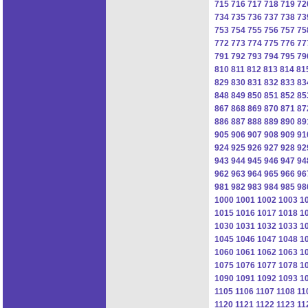
715
716
717
718
719
72
734
735
736
737
738
73
753
754
755
756
757
75
772
773
774
775
776
77
791
792
793
794
795
79
810
811
812
813
814
81
829
830
831
832
833
83
848
849
850
851
852
85
867
868
869
870
871
87
886
887
888
889
890
89
905
906
907
908
909
91
924
925
926
927
928
92
943
944
945
946
947
94
962
963
964
965
966
96
981
982
983
984
985
98
1000
1001
1002
1003
1
1015
1016
1017
1018
1
1030
1031
1032
1033
1
1045
1046
1047
1048
1
1060
1061
1062
1063
1
1075
1076
1077
1078
1
1090
1091
1092
1093
1
1105
1106
1107
1108
11
1120
1121
1122
1123
11