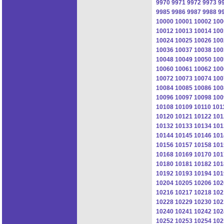
9970
9971
9972
9973
9
9985
9986
9987
9988
9
10000
10001
10002
100
10012
10013
10014
100
10024
10025
10026
100
10036
10037
10038
100
10048
10049
10050
100
10060
10061
10062
100
10072
10073
10074
100
10084
10085
10086
100
10096
10097
10098
100
10108
10109
10110
101
10120
10121
10122
101
10132
10133
10134
101
10144
10145
10146
101
10156
10157
10158
101
10168
10169
10170
101
10180
10181
10182
101
10192
10193
10194
101
10204
10205
10206
102
10216
10217
10218
102
10228
10229
10230
102
10240
10241
10242
102
10252
10253
10254
102