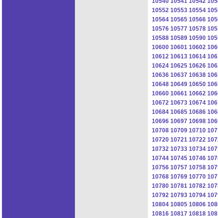
10540
10541
10542
105
10552
10553
10554
105
10564
10565
10566
105
10576
10577
10578
105
10588
10589
10590
105
10600
10601
10602
106
10612
10613
10614
106
10624
10625
10626
106
10636
10637
10638
106
10648
10649
10650
106
10660
10661
10662
106
10672
10673
10674
106
10684
10685
10686
106
10696
10697
10698
106
10708
10709
10710
107
10720
10721
10722
107
10732
10733
10734
107
10744
10745
10746
107
10756
10757
10758
107
10768
10769
10770
107
10780
10781
10782
107
10792
10793
10794
107
10804
10805
10806
108
10816
10817
10818
108