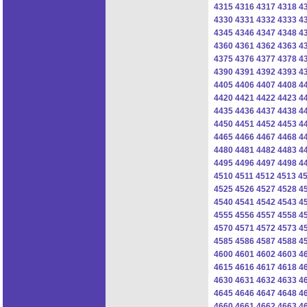
4315
4316
4317
4318
4
4330
4331
4332
4333
4
4345
4346
4347
4348
4
4360
4361
4362
4363
4
4375
4376
4377
4378
4
4390
4391
4392
4393
4
4405
4406
4407
4408
4
4420
4421
4422
4423
4
4435
4436
4437
4438
4
4450
4451
4452
4453
4
4465
4466
4467
4468
4
4480
4481
4482
4483
4
4495
4496
4497
4498
4
4510
4511
4512
4513
4
4525
4526
4527
4528
4
4540
4541
4542
4543
4
4555
4556
4557
4558
4
4570
4571
4572
4573
4
4585
4586
4587
4588
4
4600
4601
4602
4603
4
4615
4616
4617
4618
4
4630
4631
4632
4633
4
4645
4646
4647
4648
4
4660
4661
4662
4663
4